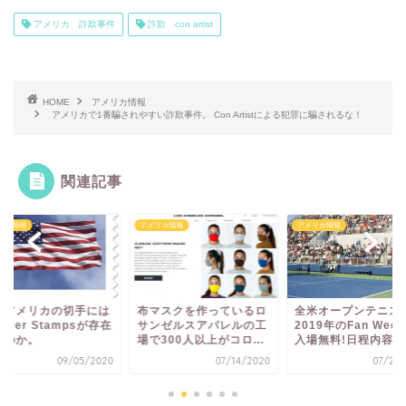
アメリカ 詐欺事件
詐欺 con artist
HOME
アメリカ情報
アメリカで1番騙されやすい詐欺事件。 Con Artistによる犯罪に騙されるな！
関連記事
メリカ情報
アメリカ情報
アメリカ情報
マスクを作っているロ
全米オープンテニス
ハロウィン・ロサ
ンゼルスアパレルの工
2019年のFan Weekは
スで子供達に人気
で300人以上がコロ...
入場無料!日程内容...
プキンパッチ！
07/14/2020
07/28/2019
10/0