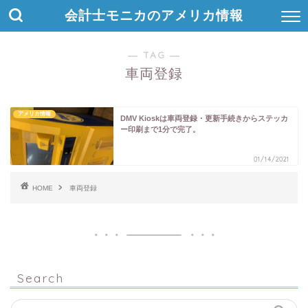
会計士モニカのアメリカ情報
― TAG ―
車両登録
アメリカ情報
DMV Kioskは車両登録・更新手続きからステッカ
ー印刷まで1分で完了。
01/14/2021
HOME
車両登録
Search