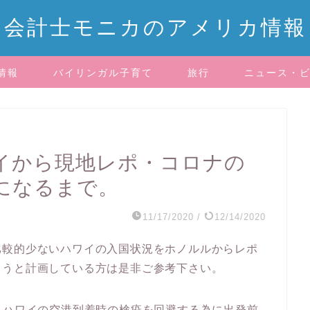
会計士モニカのアメリカ情報
情報
バイリンガル子育て
旅行
ニュース・
ハワイから現地レポ・コロナの
になるまで。
11/17/2020
/
12/14/2020
比較的少ないハワイの入国状況をホノルルからレポ
こうと計画している方は是非ご参考下さい。
0からは、ハワイの空港到着時の検疫を回避する為に出発前