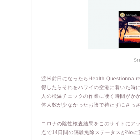
St
渡米前日になったらHealth Questio
得したらそれをハワイの空港に着いた時に
人の検温チェックの作業に凄く時間がか
体人数が少なかったお陰で待たずにさっ
コロナの陰性検査結果をこのサイトにア
点で14日間の隔離免除ステータスがNo