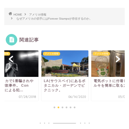
HOME
アメリカ情報
なぜアメリカの切手にはForever Stampsが存在するのか。
関連記事
リカ情報
アメリカ情報
アメリカ情報
メリカで1番騙されや
LA(サウスベイ)にあるボ
電気ポットに付着し
い詐欺事件。 Con
タニカル・ガーデンでピ
ルキを簡単に取る方
tistによる犯...
クニック。
07/28/2018
06/14/2020
05/06/